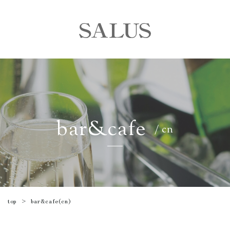
bar&cafe
/ cn
bar&cafe(cn)
top
>