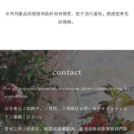
※所列產品的規格和設計如有變更，恕不另行通知。
感謝您事先
的理解。
contact
For job requests, questions, or concerns, please contact us using the
contact form.
お仕事のご依頼や、ご質問、ご相談はお問い合わせフォームよ
りご連絡ください。
若有工作上的委託、疑問或需要諮詢，請透過聯絡表單與我們聯