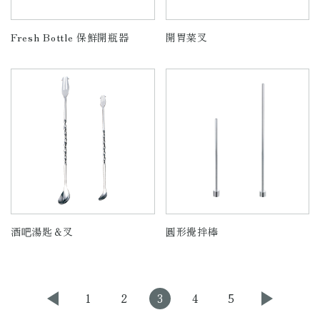
Fresh Bottle 保鮮開瓶器
開胃菜叉
酒吧湯匙＆叉
圓形攪拌棒
1
2
3
4
5