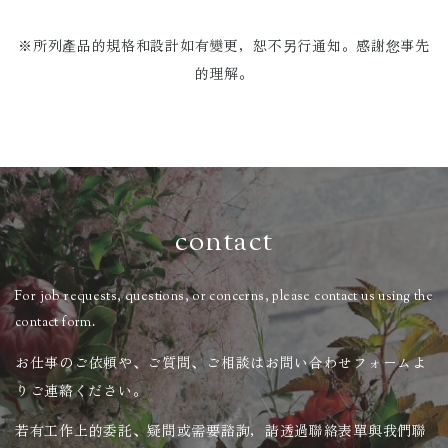
※所列產品的規格和設計如有變更，恕不另行通知。
感謝您事先
的理解。
contact
For job requests, questions, or concerns, please contact us using the
contact form.
お仕事のご依頼や、ご質問、ご相談はお問い合わせフォームよ
りご連絡ください。
若有工作上的委託、疑問或需要諮詢，請透過聯絡表單與我們聯