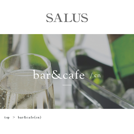
bar&cafe
/ cn
bar&cafe(cn)
top
>