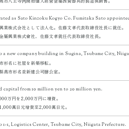
燕市八王寺內開始個人經營金屬西餐器具的製造與銷售。
ated as Sato Kinzoku Kogyo Co. Fumitaka Sato appointed 
興業株式会社として法人化。佐藤文孝代表取締役社長に就任。
金屬興業株式會社，佐藤文孝就任代表取締役社長。
 a new company building in Sugina, Tsubame City, Niigat
市杉名に社屋を新築移転。
縣燕市杉名並新建公司辦公室。
d capital from 10 million yen to 20 million yen.
000万円を2,000万円に増資。
,000萬日元增資至2,000萬日元。
 1-1, Logistics Center, Tsubame City, Niigata Prefecture.