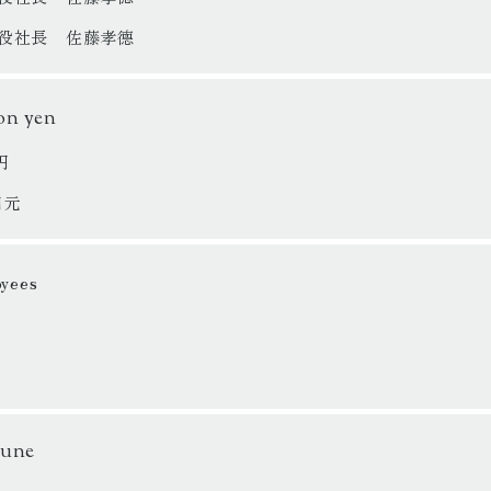
役社長 佐藤孝德
on yen
円
日元
oyees
June