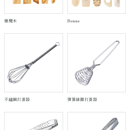
橄欖木
Bonne
不鏽鋼打蛋器
彈簧線圈打蛋器