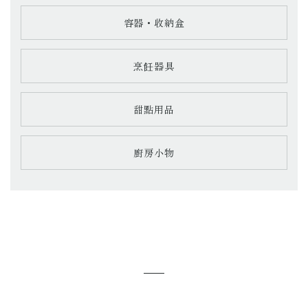
容器・收納盒
烹飪器具
甜點用品
廚房小物