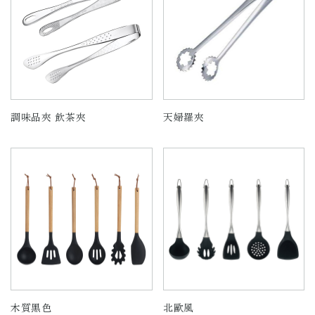
調味品夾 飲茶夾
天婦羅夾
木質黑色
北歐風