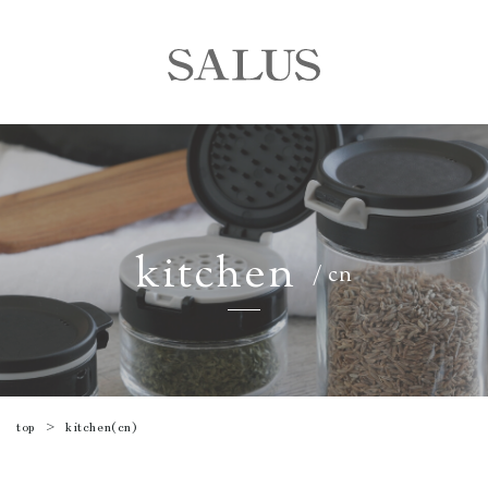
kitchen
/ cn
kitchen(cn)
top
>