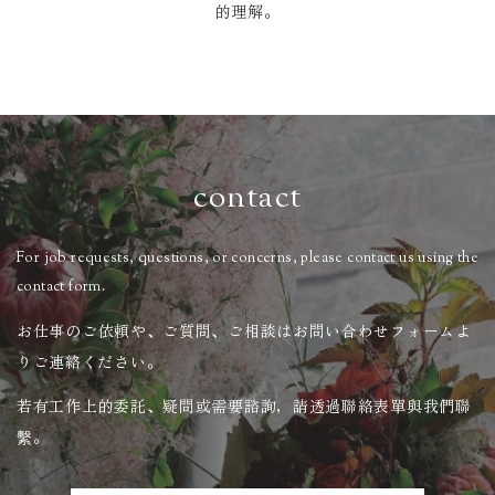
的理解。
contact
For job requests, questions, or concerns, please contact us using the
contact form.
お仕事のご依頼や、ご質問、ご相談はお問い合わせフォームよ
りご連絡ください。
若有工作上的委託、疑問或需要諮詢，請透過聯絡表單與我們聯
繫。